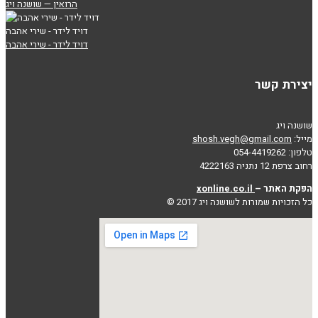
הרואין — שושנה ויג
דויד לידר - שירי אהבה
דויד לידר - שירי אהבה
יצירת קשר
שושנה ויג
מייל:
shosh.vegh@gmail.com
טלפון: 054-4419262
רחוב צרפת 12 נתניה 4222163
הפקת האתר –
xonline.co.il
כל הזכויות שמורות לשושנה ויג 2017 ©