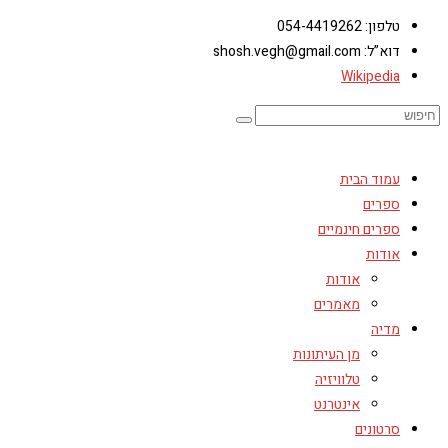
טלפון: 054-4419262
דוא”ל: shosh.vegh@gmail.com
Wikipedia
עמוד הבית
ספרים
ספרים חינמיים
אודות
אודות
מאמרים
מדיה
מן העיתונות
טלוויזיה
אינטרנט
סרטונים