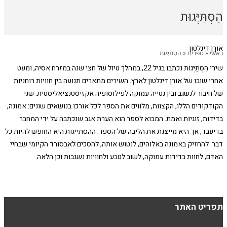
הִסְתַּיְּגוּת
אוֹרָן דינלטון
ראשי
«
ספרים
«
הִסְתַּיְּגוּת
שירי הִסְתַּיְּגוּת נכתבו בגיל 22, במהלך טיול של חצי שנה במזרח אסיה, ומעט
אחרי שובו של אורן דינלטון לארץ. השירים מתארים תנועה בין חוויות רוחניות
של חיבור לנשגב ובין נטייה עמוקה לפילוסופיה אקזיסטנציאליסטית. שני
הקודקודים הללו, הקצוות, מלווים את הספר לכל אורכו בנושאים שונים: אמונה,
בדידות, זוגיות ואמת. המבוא לספר הוא הערת אגב שנכתבה על ידי המחבר
בדיעבד, אך היא מייצגת את הליבה של הספר. ההסתייגות היא החופש להיות כל
דבר: להחזיק באמונה באלוהים, לנטוש אותה, להסכים לאבסורד הקיומי שבחיי
האדם, לחוות בדידות עמוקה, לשוב לטבע ולחוויות נשגבות וכן הלאה.
תפריט האתר