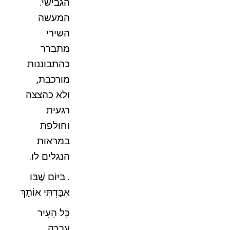
הגבישי.
המעשׂה
השירי
מתברר
כהתבוננות
מורכבת,
ולא כהצצה
רגעית
וחולפת
במראות
הנגלים לו.
. בַּיּוֹם שֶׁבּוֹ
אִבַּדְתִּי אוֹתָךְ
כָּל הָעִיר
עָבְרָה