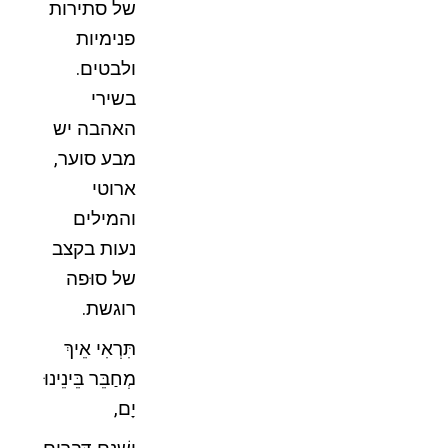
של סתירות
פנימיות
ולבטים.
בשירי
האהבה יש
מבע סוער,
ארוטי
והמילים
נעות בקצב
של סוּפה
רוגשת.
תִּרְאִי אֵיךְ
מְחַבֵּר בֵּינֵינוּ
יָם,