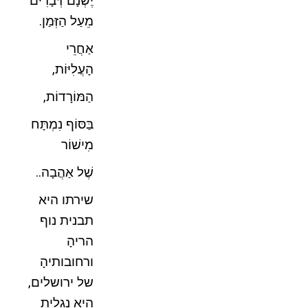
יֶשְׁנָם דְּבָרִים
מֵעַל הַזְּמַן.
אַחֲרֵי
הָעֲלִיּוֹת,
הַמּוֹרָדוֹת,
בַּסּוֹף נִמְתָּח
מִישׁוֹר
שֶׁל אַהֲבָה..
שירתו היא
תבנית נוף
הריהָ
ורחובותיהָ
של ירושלים,
היא נגלית