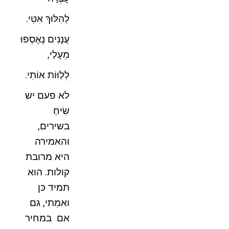
לְהִלּוּךְ אִטִּי.
עֲנָנִים נֶאֶסְפוּ
מֵעָלַי,
לְלַוּוֹת אוֹתִי.
לא פעם יש
שִׂיחַ
בשירים,
והאמירה
היא מרובת
קולות. הוא
תמיד כּן
ואמִתי, גם
אם במחיר