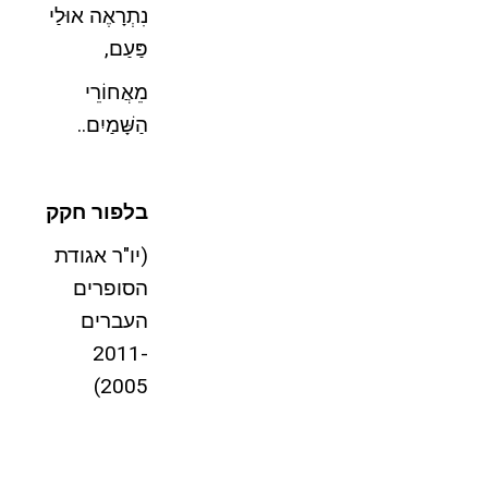
נִתְרָאֶה אוּלַי
פַּעַם,
מֵאֲחוֹרֵי
הַשָּׁמַיִם..
בלפור חקק
(יו"ר אגודת
הסופרים
העברים
2011-
2005)