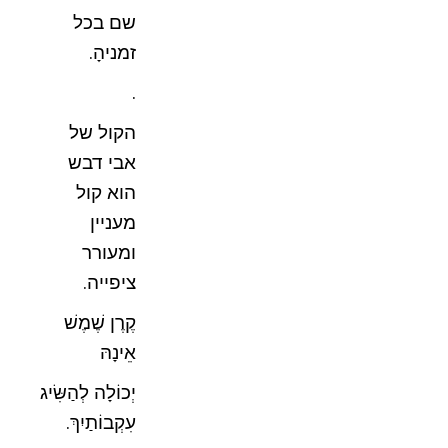
שם בכל
זמניהָ.
.
הקול של
אבי דבש
הוא קול
מעניין
ומעורר
ציפייה.
קֶרֶן שֶׁמֶשׁ
אֵינָהּ
יְכוֹלָה לְהַשִּׂיג
עִקְבוֹתַיִךְ.