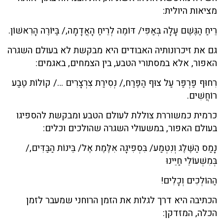
מציאות היולית:
רֵיחַ הַגֶּשֶׁם עָלָה בְּאַפִּי/ דּוֹמֶה לְרֵיחַ הָאֲדָמָה,/ בַּיּוֹרֶה הָרִאשׁוֹן.
גם את זיכרונותיה האבודים היא מבקשת לא בעולם השגרה
האפור, אלא במסתורי הטבע, בין הצמחים, באגמים:
רִחוּף פַּרְפַּר עַל צוּף הַפֶּרַח,/ נְסִירַת צִרְצָרִים …/ קוֹלוֹת טֶבַע
רוֹחֲשִׁים.
כרמית כמשוררת צוללת לעולם הטבע ומבקשת להספיגו
בעולם האפור, במשעולי השגרה שהולכים וכלים:
נָמַס הַשֶּׁלֶג וְנִטְמַע/ בִּסְפִיגָה אִלֶּמֶת אֶל/ בֵּינוֹת הַבַּדִּים,/
בְּמִשְׁעוֹלֵי חַיֵּינוּ
הַהוֹלְכִים וְכָלִים!
הכתיבה היא דרך לגלות את הזמן הרוחני שמעבר לזמן
הכלה, המזדקן: