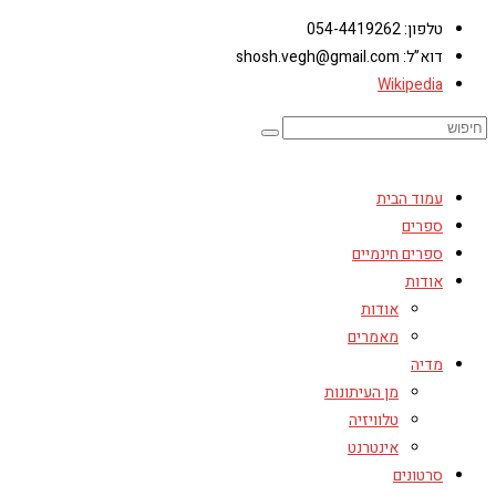
טלפון: 054-4419262
דוא”ל: shosh.vegh@gmail.com
Wikipedia
עמוד הבית
ספרים
ספרים חינמיים
אודות
אודות
מאמרים
מדיה
מן העיתונות
טלוויזיה
אינטרנט
סרטונים