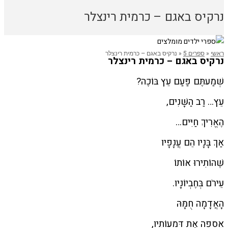
נרקיס באגם – כרמית רינצלר
ראשי
«
ספרים 5
«
נרקיס באגם – כרמית רינצלר
נרקיס באגם – כרמית רינצלר
שְׁמַעתֶּם פַּעַם עֵץ בּוֹכֶה?
עֵץ… רַב הַשָּׁנִים,
הֶאֱרִיךְ חַיִּים…
אַךְ בָּנָיו הֵם עֲנָפָיו
שֶׁהוֹתִירוּ אוֹתוֹ
עֵירֹם בְּחֶבְיוֹנָיו.
הָאֲדָמָה חֻמָּהּ
אָסְפָה אֶת דִּמְעוֹתָיו,