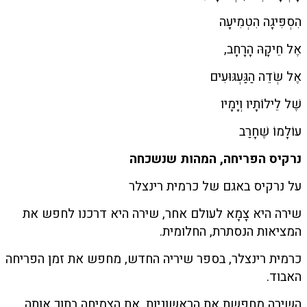
הִסְפִּיגָה הִטְמִיעָה
אֶל חֵיקָהּ הָרָחָב,
אֶל שְׂדֵה הַגַּעְגּוּעִים
שֶׁל לֵילוֹתָיו וְיָמָיו
עוֹלָמוֹ שֶׁחָרַב
נרקיס הפריחה, המהות שנשכחה
על נרקיס באגם של כרמית רינצלר
שירה היא צָמָא לעולם אחר, שירה היא דרכנו לחפש את
המציאות הנסתרת, החלומית.
כרמית רינצלר, בספר שיריה החדש, מחפש את זמן הפריחה
האבוד.
השירה מחפשת את הראשוניות, את הצמיחה בתוך אותה