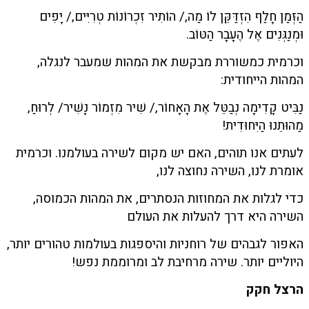
הַזְּמַן חָלַף הִזְדַּקֵּן לוֹ מַה,/ הוֹתִיר זִכְרוֹנוֹת טְרִיִּים,/ יָפִים
וּמְנַגְּנִים אֶל הֶעָבָר הַטּוֹב.
וכרמית כמשוררת מבקשת את המהות שמעבר לנגלה,
המהות הייחודית:
נַבִּיט קָדִימָה נְבַטֵּל אֶת הָאָחוֹר,/ שִׁיר מִזְמוֹר נָשִׁיר/ לְרוּחַ,
מַהוּתֵנוּ הַיִּחוּדִית!
לעתים אנו תוהים, האם יש מקום לשירה בעולמנו. וכרמית
אומרת לנו, השירה נחוצה לנו,
כדי לגלות את המחוזות הנסתרים, את המהות הכמוסה,
השירה היא דרך להעלות את העולם
האפור לגבהים של רוחניות והיספגות בעולמות טהורים יותר,
היוליים יותר. שירה מרחיבת לב ומרוממת נפש!
הרצל חקק