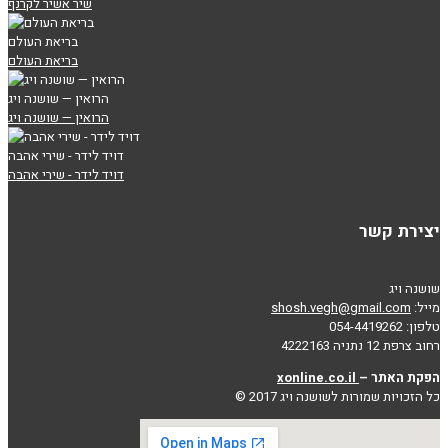
שיר אשיר לקרנף
בריאת העולם
בריאת העולם
הרואין — שושנה ויג
הרואין — שושנה ויג
דויד לידר - שירי אהבה
דויד לידר - שירי אהבה
יצירת קשר
שושנה ויג
מייל:
shosh.vegh@gmail.com
טלפון: 054-4419262
רחוב צרפת 12 נתניה 4222163
הפקת האתר –
xonline.co.il
כל הזכויות שמורות לשושנה ויג 2017 ©