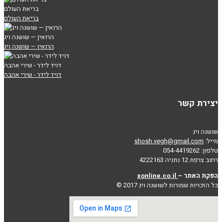
בריאת העולם
בריאת העולם
הרואין — שושנה ויג
הרואין — שושנה ויג
דויד לידר - שירי אהבה
דויד לידר - שירי אהבה
יצירת קשר
שושנה ויג
מייל:
shosh.vegh@gmail.com
טלפון: 054-4419262
רחוב צרפת 12 נתניה 4222163
הפקת האתר –
xonline.co.il
כל הזכויות שמורות לשושנה ויג 2017 ©