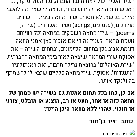
השיר. השיר יכול למחות נגד החברה, נגד הפוליטיקה, נגד
האנושות ומה לא. זה ידוע וברור, ונראה לי שאין מה להכביר
מילים בנושא. לא חסרים שירי מחאה בימינו – שירים
מולחנים, (פזמונים, songs) ושירי משוררים (שירה,
poems) – שירי מחאה העוסקים במחאה וכל הווייתם
זועקת מחאה. לעניין זה די אם אזכיר כאן אמני מחאה
דוגמת אביב גפן בתחום הפזמונים, ובתחום השירה – את
אסופַּת שירי המחאה שיצאה לאור בימי המחאה החברתית
"שירת האוהלים" בהוצאת גרילה תרבות, ואת האנתולוגיה
"התנגדות", אסופַּת שירי מחאה כלליים שיצא לי להשתתף
בה ולנקד אותה.
אם כן, כמו בכל תחום אמנות גם בשירה יש סממן של
מחאה כזה או אחר, מעט או רב, מוצנע או מובלט, צורני
או תוכני. שהרי ללא מחאה היכן היינו?
כותב: יאיר בן
־
חור