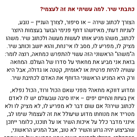
כתבתי שיר. למה עשיתי את זה לעצמי?
הצורך לכתוב שירה – או סיפור, לצורך העניין – נובע,
לעניות דעתי, מאיזשהו דחף פנימי הבוער בעצמות היוצר
לכתוב, משהו מניע אותו לעשות מעשה ולכתוב שיר. משהו
מציק לו, מפריע לו, מסב לו אי־נחת, והוא יושב וכותב שיר.
ה"משהו" הראשוני הזה עשוי להתפרש כמחאה, רוצה לומר:
בזאת אני מביע את מחאתי על סדרו של העולם. המחאה
עשויה להיות פרטית או לאומית, קטנה או גדולה, אבל היא
ורק היא המניע הראשוני הדוחף את האדם לכתיבת שיר.
ומדוע דווקא מחאה? מפני שאם הכול ורוד, הכול נפלא,
אין בעיות והחיים יפים – איזו סיבה שבעולם יש לו לאדם
לכתוב שירה? אם שום דבר לא מפריע לו, לא מציק לו ולא
מטריד את מנוחתו מדוע שיעולל את זה לעצמו? שימו לב,
אינני מדבר כלל על איכות השיר או על תוכנו, כלומר ייתכן
שהביצוע יהיה גרוע והשיר לא טוב, אבל המניע הראשוני,