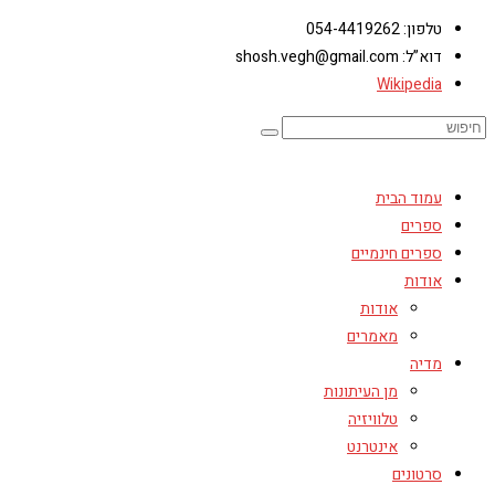
טלפון: 054-4419262
דוא”ל: shosh.vegh@gmail.com
Wikipedia
עמוד הבית
ספרים
ספרים חינמיים
אודות
אודות
מאמרים
מדיה
מן העיתונות
טלוויזיה
אינטרנט
סרטונים