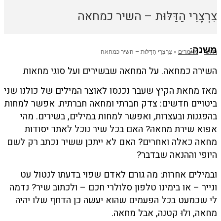
צִרְצָרֵי הַדַּלּוּת – השיר כמחאה
משנה:
ראשי
«
מאמרים
«
צִרְצָרֵי הַדַּלּוּת – השיר כמחאה
השירה כמחאה. על המחאה שבשירים ועל סוגי מחאות
מאז מחאת הקיץ שעבר נכנסו לאוצר המילים של כולנו שני
ביטויים חדשים: צדק חברתי ומחאה חברתית. אפשר למחות
בהפגנות ובעצרות, ואפשר למחות במילים, בשירים. מהי
אפוא שירת מחאה? האם בכל שיר נוכל לאתר יסודות
מחאה כאלה ואחרים? האם לא ייתכן ששיר נכתב רק לשם
היופי וההנאה שבדבר?
ובמילים אחרות: מה גורם לאדם שפוי בדעתו לנטול עט
ונייר – או בימינו טלפון סלולרי חכם – ולכתוב שיר? נדמה
לי שכמעט בכל הפעמים שהוא יעשה כן הדחף שלו יהיה
מחאה, ולוּ קטנה, אבל מחאה.