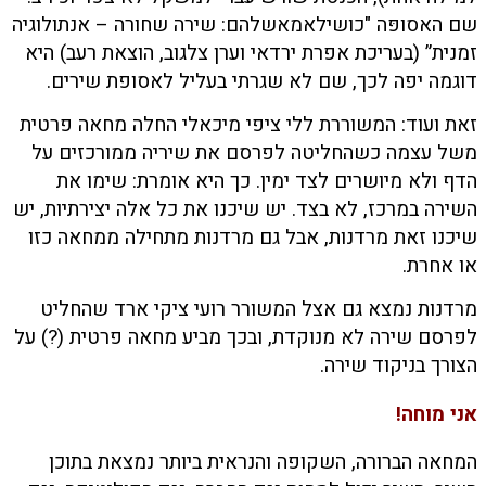
שם האסופּה "כושילאמאשלהם: שירה שחורה – אנתולוגיה
זמנית” (בעריכת אפרת ירדאי וערן צלגוב, הוצאת רעב) היא
דוגמה יפה לכך, שם לא שגרתי בעליל לאסופת שירים.
זאת ועוד: המשוררת ללי ציפי מיכאלי החלה מחאה פרטית
משל עצמה כשהחליטה לפרסם את שיריה ממורכזים על
הדף ולא מיושרים לצד ימין. כך היא אומרת: שימו את
השירה במרכז, לא בצד. יש שיכנו את כל אלה יצירתיות, יש
שיכנו זאת מרדנות, אבל גם מרדנות מתחילה ממחאה כזו
או אחרת.
מרדנות נמצא גם אצל המשורר רועי ציקי ארד שהחליט
לפרסם שירה לא מנוקדת, ובכך מביע מחאה פרטית (?) על
הצורך בניקוד שירה.
אני מוחה!
המחאה הברורה, השקופה והנראית ביותר נמצאת בתוכן