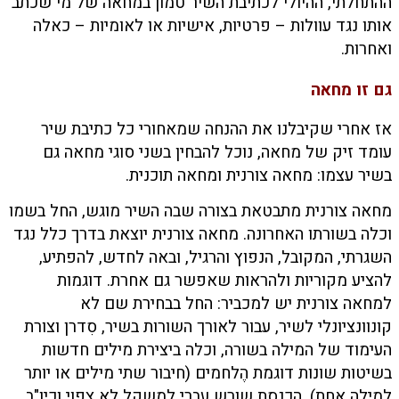
ההתחלתי, ההיולי לכתיבת השיר טמון במחאה של מי שכתב
אותו נגד עוולות – פרטיות, אישיות או לאומיות – כאלה
ואחרות.
גם זו מחאה
אז אחרי שקיבלנו את ההנחה שמאחורי כל כתיבת שיר
עומד זיק של מחאה, נוכל להבחין בשני סוגי מחאה גם
בשיר עצמו: מחאה צורנית ומחאה תוכנית.
מחאה צורנית מתבטאת בצורה שבה השיר מוגש, החל בשמו
וכלה בשורתו האחרונה. מחאה צורנית יוצאת בדרך כלל נגד
השגרתי, המקובל, הנפוץ והרגיל, ובאה לחדש, להפתיע,
להציע מקוריות ולהראות שאפשר גם אחרת. דוגמות
למחאה צורנית יש למכביר: החל בבחירת שם לא
קונוונציונלי לשיר, עבור לאורך השורות בשיר, סִדרן וצורת
העימוד של המילה בשורה, וכלה ביצירת מילים חדשות
בשיטות שונות דוגמת הֶלחמים (חיבור שתי מילים או יותר
למילה אחת), הכנסת שורש עברי למשקל לא צפוי וכיו"ב.