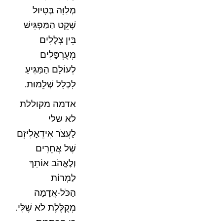
מְלַוָּה בְּטִיּוּל
שָׁקֵט הַמַּפְגִּישׁ
בֵּין צְלָלִים
מְעֻרְפָּלִים
לְעוֹלָם הַמַּגִּיעַ
לִכְלָל שְׁלֵמוּת.
אדמה מקוללת
לא שלי
לַעֲצֹר אִידֵאָלִיזְם
שֶׁל אֲחֵרִים
וְלֶאֱהֹב אוֹתָךְ
לַמְרוֹת
הַכֹּל-אֲדָמָה
מְקֻלֶּלֶת לֹא שֶׁלִּי.