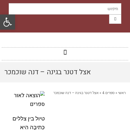
פתח סרגל
אצל דטנר בגינה – דנה שוכמכר
ראשי
«
ספרים 4
«
אצל דטנר בגינה – דנה שוכמכר
טיול בין צללים
כְּתִיבָה הִיא