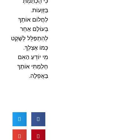
כִּי הֻכְתַּמְתְּ
בַּזְּוָעוֹת.
לַחֲלוֹם אוֹתָךְ
בְּעוֹלָם אַחֵר
לְהִתְפַּלֵּל לְשֶׁקֶט
כְּמוֹ אֶצְלֵךְ.
מִי יוֹדֵעַ הַאִם
חָלַמְתִּי אוֹתָךְ
בַּאֲפֵלָה.