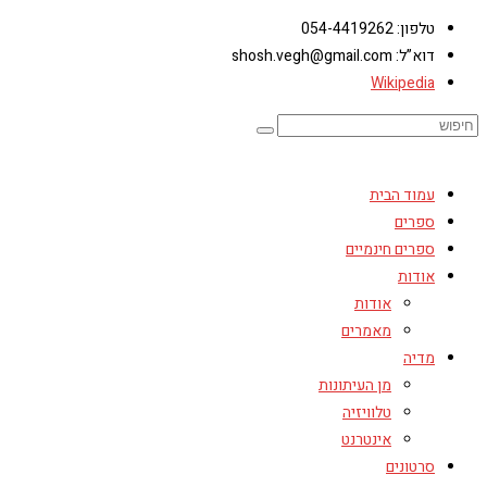
טלפון: 054-4419262
דוא”ל: shosh.vegh@gmail.com
Wikipedia
עמוד הבית
ספרים
ספרים חינמיים
אודות
אודות
מאמרים
מדיה
מן העיתונות
טלוויזיה
אינטרנט
סרטונים