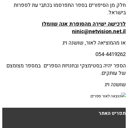
חלק מן הסיפורים בספר התפרסמו בכתבי עת לספרות
בישראל.
לרכישה ישירה מהסופרת אנה שוומלו
ninic
@
netvision.net.il
או מהמוציאה לאור, שושנה ויג
054-4419262
הספר יהיה בסטימצקי ובחנויות הספרים במספר מצומצם
של עותקים.
שושנה ויג
תפריט האתר