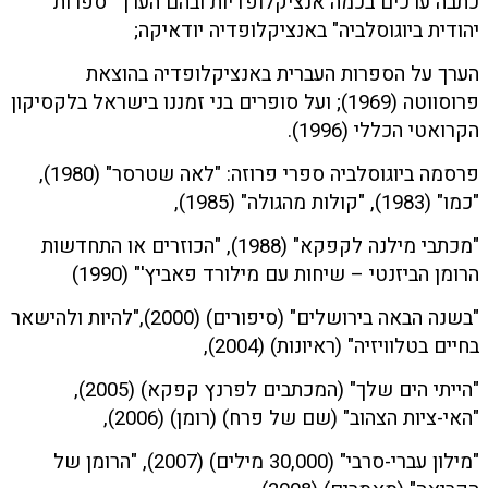
כתבה ערכים בכמה אנציקלופדיות ובהם הערך "ספרות
יהודית ביוגוסלביה" באנציקלופדיה יודאיקה;
הערך על הספרות העברית באנציקלופדיה בהוצאת
פרוסווטה (1969); ועל סופרים בני זמננו בישראל בלקסיקון
הקרואטי הכללי (1996).
פרסמה ביוגוסלביה ספרי פרוזה: "לאה שטרסר" (1980),
"כמו" (1983), "קולות מהגולה" (1985),
"מכתבי מילנה לקפקא" (1988), "הכוזרים או התחדשות
הרומן הביזנטי – שיחות עם מילורד פאביץ'" (1990)
"בשנה הבאה בירושלים" (סיפורים) (2000),"להיות ולהישאר
בחיים בטלוויזיה" (ראיונות) (2004),
"הייתי הים שלך" (המכתבים לפרנץ קפקא) (2005),
"האי-ציות הצהוב" (שם של פרח) (רומן) (2006),
"מילון עברי-סרבי" (30,000 מילים) (2007), "הרומן של