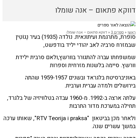
דווקא פתאום – אנה שומלו
ראשי
«
ספרים 3
«
דווקא פתאום – אנה שומלו
סופרת, מתרגמת ועיתונאית. נולדה (1935) בעיר נֶגוֹטִין
שבמזרח סרביה לאב יהודי יליד בודפשט,
שמשפחתו עברה להתגורר בוורשץ,ולאם סרבית ילידת
וורשץ. סיימה בלשנות מזרחית וספרות
באוניברסיטת בלגראד ובשנים 1959-1957 שהתה
בירושלים ולמדה עברית וערבית.
עלתה ארצה ב-1992. מ-1960 עבדה בטלוויזיה של בלגרד,
תחילה במערכת מדור התרבות
ולאחר מכן בביטאון "RTV Teorija i praksa", שאותו ערכה
במשך עשרים שנה.