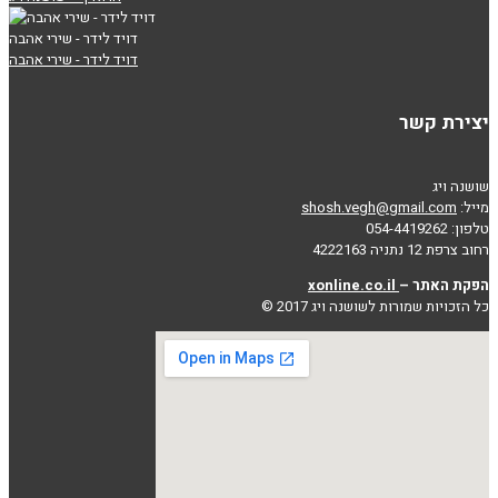
דויד לידר - שירי אהבה
דויד לידר - שירי אהבה
יצירת קשר
שושנה ויג
מייל:
shosh.vegh@gmail.com
טלפון: 054-4419262
רחוב צרפת 12 נתניה 4222163
הפקת האתר –
xonline.co.il
כל הזכויות שמורות לשושנה ויג 2017 ©