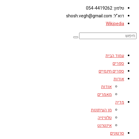
טלפון: 054-4419262
דוא”ל: shosh.vegh@gmail.com
Wikipedia
עמוד הבית
ספרים
ספרים חינמיים
אודות
אודות
מאמרים
מדיה
מן העיתונות
טלוויזיה
אינטרנט
סרטונים