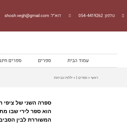
טלפון: 054-4419262
דוא”ל: shosh.vegh@gmail.com
עמוד הבית
ספרים
ספרים חינמ
ראשי
«
ספרים 1
«
יללות ונביחות
ספרה השני של ציפי הר
הוא ספר לירי שבו מתנה
המשוררת לבין הסביב