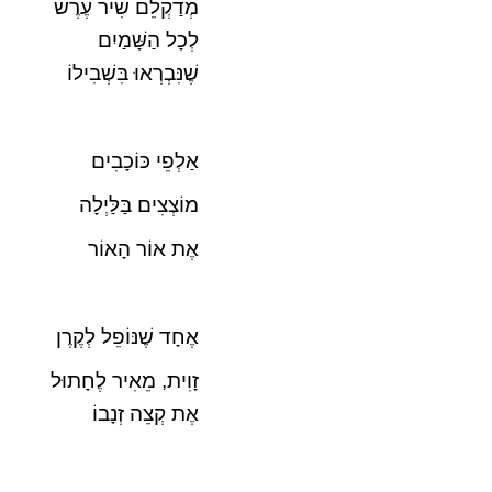
מְדַקְלֵם שִׁיר עֶרֶשׂ
לְכָל הַשָּׁמַיִם
שֶׁנִּבְרְאוּ בִּשְׁבִילוֹ
אַלְפֵי כּוֹכָבִים
מוֹצְצִים בַּלַּיְלָה
אֶת אוֹר הָאוֹר
אֶחָד שֶׁנּוֹפֵל לְקֶרֶן
זָוִית, מֵאִיר לֶחָתוּל
אֶת קְצֵה זְנָבוֹ