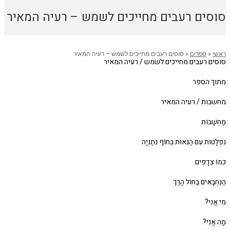
סוסים רעבים מחייכים לשמש – רעיה המאיר
ראשי
«
ספרים
«
סוסים רעבים מחייכים לשמש – רעיה המאיר
סוסים רעבים מחייכים לשמש / רעיה המאיר
מתוך הספר
מחשבות / רעיה המאיר
מַחְשָׁבוֹת
נִפְלָטוֹת עִם הַגֵּאוּת בְּחוֹף נְתַנְיָה
כְּמוֹ צְדָפִים
הַנֶּחְבָּאִים בַּחוֹל הָרַךְ
מִי אֲנִי?
מָה אֲנִי?