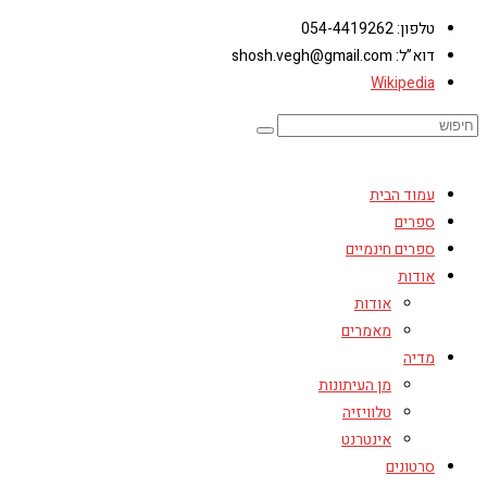
טלפון: 054-4419262
דוא”ל: shosh.vegh@gmail.com
Wikipedia
עמוד הבית
ספרים
ספרים חינמיים
אודות
אודות
מאמרים
מדיה
מן העיתונות
טלוויזיה
אינטרנט
סרטונים