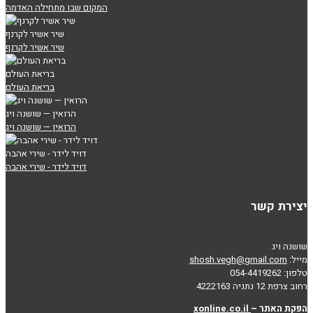
המקום שבו מתחילה האדמה
שיר אשיר לקרנף
שיר אשיר לקרנף
בריאת העולם
בריאת העולם
הרואין — שושנה ויג
הרואין — שושנה ויג
דויד לידר - שירי אהבה
דויד לידר - שירי אהבה
יצירת קשר
שושנה ויג
מייל:
shosh.vegh@gmail.com
טלפון: 054-4419262
רחוב צרפת 12 נתניה 4222163
הפקת האתר –
xonline.co.il