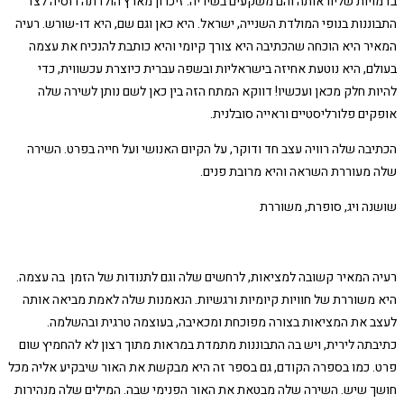
בדמויות שליוו אותה והם משקעים בשיריה. זיכרון מארץ הולדתה רוסיה לצד
התבוננות בנופי המולדת השנייה, ישראל. היא כאן וגם שם, היא דו-שורש. רעיה
המאיר היא הוכחה שהכתיבה היא צורך קיומי והיא כותבת להנכיח את עצמה
בעולם, היא נוטעת אחיזה בישראליות ובשפה עברית כיוצרת עכשווית, כדי
להיות חלק מכאן ועכשיו! דווקא המתח הזה בין כאן לשם נותן לשירה שלה
אופקים פלורליסטיים וראייה סובלנית.
הכתיבה שלה רוויה עצב חד ודוקר, על הקיום האנושי ועל חייה בפרט. השירה
שלה מעוררת השראה והיא מרובת פנים.
שושנה ויג, סופרת, משוררת
רעיה המאיר קשובה למציאות, לרחשים שלה וגם לתנודות של הזמן בה עצמה.
היא משוררת של חוויות קיומיות ורגשיות. הנאמנות שלה לאמת מביאה אותה
לעצב את המציאות בצורה מפוכחת ומכאיבה, בעוצמה טרגית ובהשלמה.
כתיבתה לירית, ויש בה התבוננות מתמדת במראות מתוך רצון לא להחמיץ שום
פרט. כמו בספרה הקודם, גם בספר זה היא מבקשת את האור שיבקיע אליה מכל
חושך שיש. השירה שלה מבטאת את האור הפנימי שבה. המילים שלה מנהירות