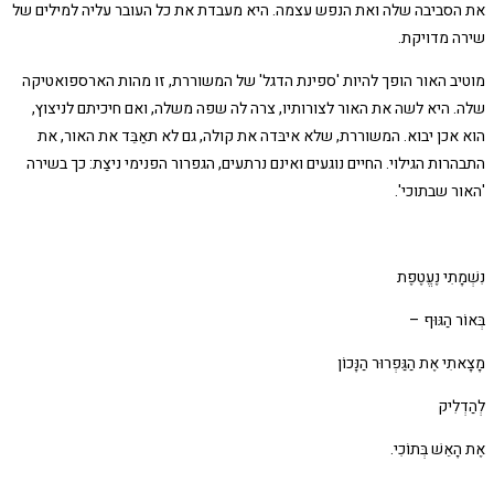
את הסביבה שלה ואת הנפש עצמה. היא מעבדת את כל העובר עליה למילים של
שירה מדויקת.
מוטיב האור הופך להיות 'ספינת הדגל' של המשוררת, זו מהות הארספואטיקה
שלה. היא לשה את האור לצורותיו, צרה לה שפה משלה, ואם חיכיתם לניצוץ,
הוא אכן יבוא. המשוררת, שלא איבּדה את קולה, גם לא תאַבֵּד את האור, את
התבהרות הגילוי. החיים נוגעים ואינם נרתעים, הגפרור הפנימי ניצַת: כך בשירה
'האור שבתוכי'.
נִשְׁמָתִי נֶעֱטֶפֶת
בְּאוֹר הַגּוּף –
מָצָאתִי אֶת הַגַּפְרוּר הַנָּכוֹן
לְהַדְלִיק
אֶת הָאֵשׁ בְּתוֹכִי.