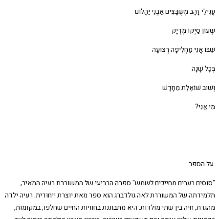
עֲגִילֵי זָהָב מְשֻׁבָּצִים אַבְנֵי יַהֲלוֹם
שְׁעוֹן סַיְקוֹ מְדֻיָּק
שֶׁבּוֹ אֲנִי מַחְלִיפָה רְצוּעָה
בְּכָל שָׁנָה
וְשׁוּב שׁוֹאֶלֶת מֵחָדָשׁ
מִי אֲנִי?
על הספר
"סוסים רעבים מחייכים לשמש" ספרה הרביעי של המשוררת רעיה המאיר,
תלמידתה של המשוררת לאה גולדברג הוא ספר מאת יוצרת ייחודית. רעיה ילדה
מהגרת, חיה בין שתי מולדות. היא מתבוננת בחוויות החיים שחלפו, במקומות,