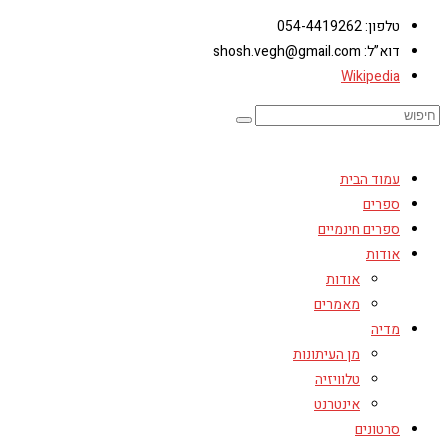
טלפון: 054-4419262
דוא”ל: shosh.vegh@gmail.com
Wikipedia
עמוד הבית
ספרים
ספרים חינמיים
אודות
אודות
מאמרים
מדיה
מן העיתונות
טלוויזיה
אינטרנט
סרטונים