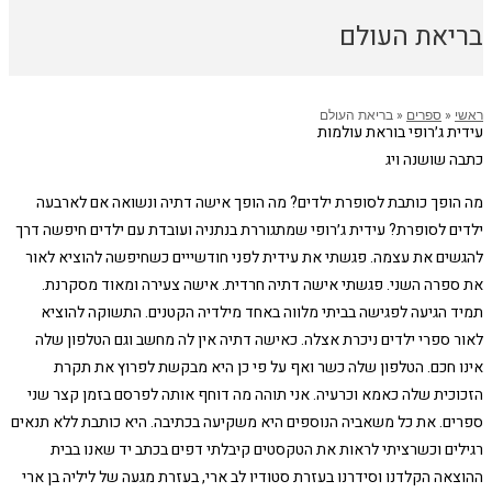
בריאת העולם
ראשי
«
ספרים
«
בריאת העולם
עידית ג׳רופי בוראת עולמות
כתבה שושנה ויג
מה הופך כותבת לסופרת ילדים? מה הופך אישה דתיה ונשואה אם לארבעה
ילדים לסופרת? עידית ג׳רופי שמתגוררת בנתניה ועובדת עם ילדים חיפשה דרך
להגשים את עצמה. פגשתי את עידית לפני חודשייים כשחיפשה להוציא לאור
את ספרה השני. פגשתי אישה דתיה חרדית. אישה צעירה ומאוד מסקרנת.
תמיד הגיעה לפגישה בביתי מלווה באחד מילדיה הקטנים. התשוקה להוציא
לאור ספרי ילדים ניכרת אצלה. כאישה דתיה אין לה מחשב וגם הטלפון שלה
אינו חכם. הטלפון שלה כשר ואף על פי כן היא מבקשת לפרוץ את תקרת
הזכוכית שלה כאמא וכרעיה. אני תוהה מה דוחף אותה לפרסם בזמן קצר שני
ספרים. את כל משאביה הנוספים היא משקיעה בכתיבה. היא כותבת ללא תנאים
רגילים וכשרציתי לראות את הטקסטים קיבלתי דפים בכתב יד שאנו בבית
ההוצאה הקלדנו וסידרנו בעזרת סטודיו לב ארי, בעזרת מגעה של ליליה בן ארי