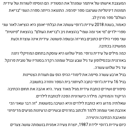
המעצבת אישתו של איתמר שמנהל את הסטודיו. הם הוסיפו לשורות של עידית
תמונות דיגיטליות שעיצבו ספר יפהפה. התוצאה הייתה ספרה השני ״בריאת
העולם״ ספר מרנין לב.
כאמור, בשנת 2018 עידית ג׳רופי עשתה את הבלתי יאומן היא הוציאה לאור שני
ספרי ילדים ״מי אני ומה שמי״ בהוצאת ניב ו״בריאת העולם״. בהוצאת ״פיוטית״
שני ספרי הילדים כתובים בחריזה ובשפה פשוטה. עידית אינה עוצרת וכעת
ממשיכה בכתיבה.
כמה מילים על עידית גרופי: מגיל שלוש היא עוסקת בתחום המוזיקלי ניגנה
באורגנית ובכסילופון עד גיל שבע ובגיל שמונה רקדה בסטדיו של טובית פרנקל.
עד גיל שלוש עשרה..
בגיל ארבע עשרה סיימה את לימודי ההיפ הופ עם תעודת הצטיינות
בגיל 16 עידית ג׳רופי כתבה לעיתוני בית הספר וחזרה בתשובה.
סיפורים ושירים כותבת עידית מגיל מאוד צעיר..היא אהבה את תחום הכתיבה
הריקוד והמוזיקה. מילדה כישרונית הפכה לכותבת לילדים.
שאלתיה מדוע היא כותבת לילדים והיא השיבה בפשטות. ״זה דבר שאני הכי
אוהבת ואני שמחה ללמד ולכתוב בחרוזים ובשירים הרעיונות מגיעים מדימיוני
ומאהבת הכתיבה והיצירה.
כיום עידית ג׳רופי ילידת 1987, יוצרת צעירה אמנית בנשמתה עושה צעדים