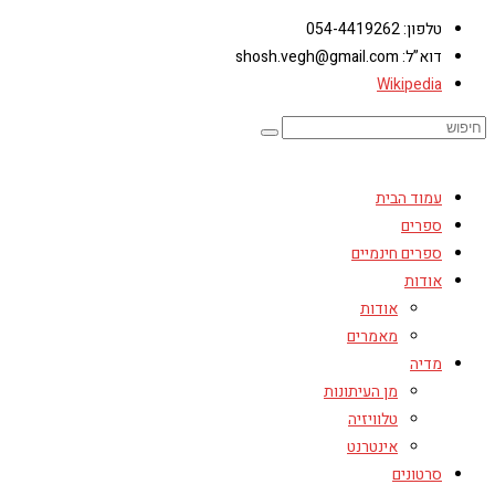
טלפון: 054-4419262
דוא”ל: shosh.vegh@gmail.com
Wikipedia
עמוד הבית
ספרים
ספרים חינמיים
אודות
אודות
מאמרים
מדיה
מן העיתונות
טלוויזיה
אינטרנט
סרטונים