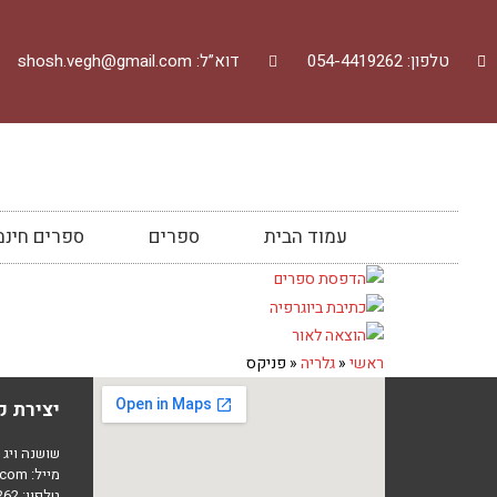
טלפון: 054-4419262
דוא”ל: shosh.vegh@gmail.com
עמוד הבית
ספרים
ספרים חינמ
ראשי
«
גלריה
«
פניקס
יצירת 
שושנה ויג
מייל:
.com
טלפון: 054-4419262