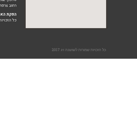
רחוב צרפת 12 נתניה 22163
הפקת האת
כל הזכויות ש
כל הזכויות שמורות לשושנה ויג 2017