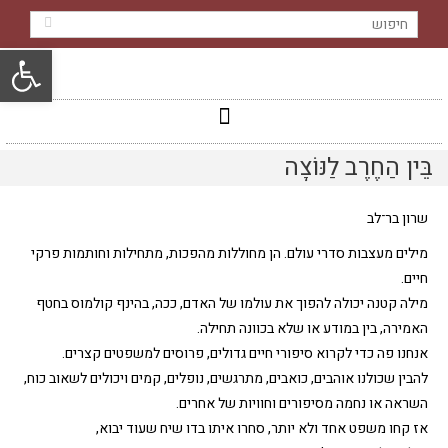
פתח סרגל
בֵּין הַחֶרֶב לַנּוֹצָה
שרון בר־לב
מילים מעצבות סדרי עולם. הן מחוללות מהפכות, מתחילות וחותמות פרקי
חיים.
מילה קטנה יכולה להפוך את עולמו של האדם, ככה, בהינף קולמוס בחטף
האמירה, בין במודע או שלא בכוונה תחילה.
אנחנו פה כדי לקרוא סיפורי חיים גדולים, פרוסים למשפטים קצרים.
להבין שכולנו אוהבים, כואבים, מתרגשים, נופלים, קמים ויכולים לשאוב כוח,
השראה או נחמה מסיפורים וחוויות של אחרים.
אז קחו משפט אחד ולא יותר, סחרו איתו בדו שיח שעוד יבוא,