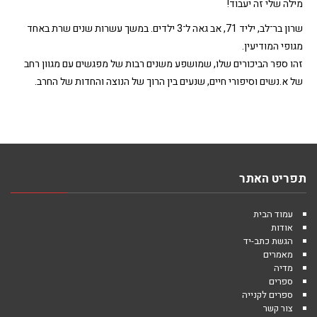
מילה שלי זה יעבוד!
שרון בר־לב, יליד 71, אב גאה ל־3 ילדים. במשך עשרות שנים שרת באחד
מגופי המודיעין.
זהו ספר הביכורים שלו, שמושפע משנים רבות של מפגשים עם מגוון רחב
של א.נשים וסיפורי חיים, שנעים בין הרוך של הנוצה והחדות של החרב.
תפריט האתר
עמוד הבית
אודות
הגשת כתב-יד
מאמרים
מדיה
ספרים
ספרים לקנייה
צור קשר