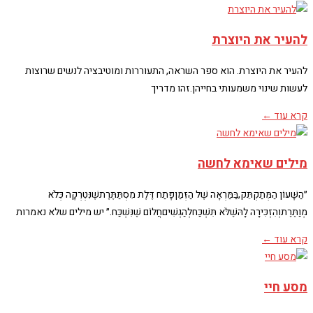
להעיר את היוצרת
להעיר את היוצרת. הוא ספר השראה, התעוררות ומוטיבציה לנשים שרוצות
לעשות שינוי משמעותי בחייהן.זהו מדריך
קרא עוד ←
מילים שאימא לחשה
״הַשָּׁעוֹן הַמְּתַקְתֵּק,בַּמַּרְאָה שֶׁל הַזְּמַןפָּתַח דֶּלֶת מִסְתַּתֶּרֶתשֶׁנִּטְרְקָה כְּלֹא
מְוַתֶּרֶתוְהִזְכִּירָה לָהּשֶׁלֹּא תִּשְׁכַּחלְהַגְשִׁיםחֲלוֹם שֶׁנִּשְׁכַּח.״ יש מילים שלא נאמרות
קרא עוד ←
מסע חיי