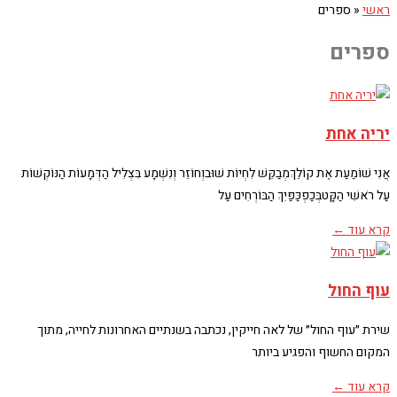
ראשי
«
ספרים
ספרים
יריה אחת
אֲנִי שׁוֹמַעַת אֶת קוֹלֵךְמְבַקֵּשׁ לִחְיוֹת שׁוּבוְחוֹזֵר וְנִשְׁמָע בִּצְלִיל הַדְּמָעוֹת הַנּוֹקְשׁוֹת
עַל רֹאשִׁי הַקָּטבְּכַפְכַּפַּיִךְ הַבּוֹרְחִים עַל
קרא עוד ←
עוף החול
שירת ״עוף החול״ של לאה חייקין, נכתבה בשנתיים האחרונות לחייה, מתוך
המקום החשוף והפגיע ביותר
קרא עוד ←