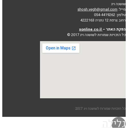
שושנה ויג
מייל:
shosh.vegh@gmail.com
טלפון: 054-4419262
רחוב צרפת 12 נתניה 4222163
הפקת האתר –
xonline.co.il
כל הזכויות שמורות לשושנה ויג 2017 ©
כל הזכויות שמורות לשושנה ויג 2017
גלילה