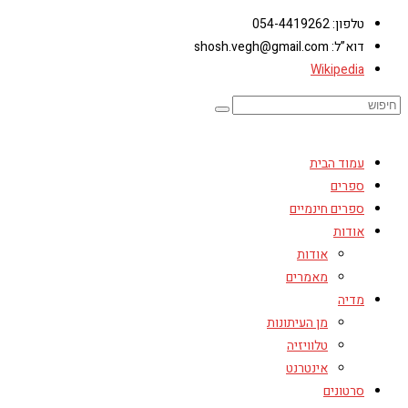
טלפון: 054-4419262
דוא”ל: shosh.vegh@gmail.com
Wikipedia
עמוד הבית
ספרים
ספרים חינמיים
אודות
אודות
מאמרים
מדיה
מן העיתונות
טלוויזיה
אינטרנט
סרטונים