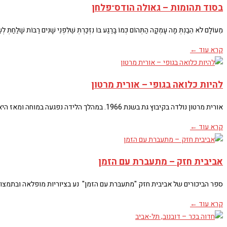
בסוד תהומות – גאולה הודס־פלחן
מֵעוֹלָם לֹא הֵבַנְתְּ מָה עָמְקָה הַתְּהוֹם כְּמוֹ בָּרֶגַע בּוֹ נִזְכַּרְתְּ שֶׁלִּפְנֵי שָׁנִים רַבּוֹת שָׁלַחַתְּ לְע
קרא עוד ←
להיות כלואה בגופי – אורית מרטון
אורית מרטון נולדה בקיבוץ גת בשנת 1966. במהלך הלידה נפגעה במוחה ומאז היא סובלת משיתוק
קרא עוד ←
אביבית חזק – מתעברת עם הזמן
ספר הביכורים של אביבית חזק "מתעבּרת עם הזמן" נע בציוריות מופלאה ובתמצות
קרא עוד ←