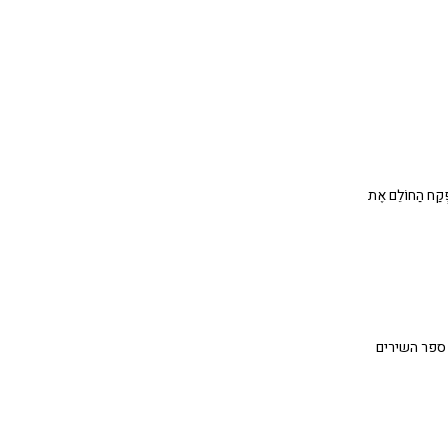
 יִפְקַח הַחוֹלֵם אֶת
 ספר השירים