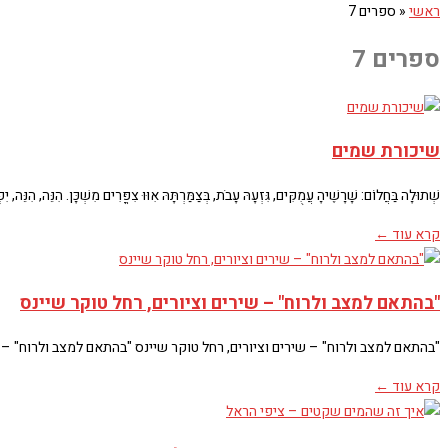
ראשי
«
ספרים 7
ספרים 7
שיכורת שמים
שְׁתוּלָה בַּחֲלוֹם: שָׁרָשֶׁיהָ עֲמֻקִּים, גִּזְעָהּ עָבֹת, בְּצַמַּרְתָּהּ אִוּוּ צִפֳּרִים מִשְׁכָּן. הִנֵּה, הִנֵּה,
קרא עוד ←
"בהתאם למצב ולרוח" – שירים וציורים, רחל טוקר שיינס
"בהתאם למצב ולרוח" – שירים וציורים, רחל טוקר שיינס "בהתאם למצב ולרוח" –
קרא עוד ←