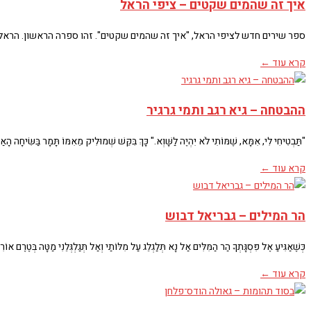
איך זה שהמים שקטים – ציפי הראל
ספר שירים חדש לציפי הראל, "איך זה שהמים שקטים". זהו ספרה הראשון. הראל
קרא עוד ←
ההבטחה – גיא רגב ותמי גרגיר
"תַּבְטִיחִי לִי, אִמָּא, שֶׁמּוֹתִי לֹא יִהְיֶה לַשָּׁוְא." כָּךְ בִּקֵּשׁ שְׁמוּלִיק מֵאִמּוֹ תָּמָר בַּשִּׂיחָה הָא
קרא עוד ←
הר המילים – גבריאל דבוש
כְּשֶׁאַגִּיעַ אֶל פִּסְגָּתְךָ הַר הַמִּלִּים אַל נָא תְּלַגְלֵג עַל מִלּוֹתַי וְאַל תְּגַלְגְּלֵנִי מַטָּה בְּטֶרֶם אוֹר
קרא עוד ←