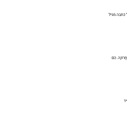
 כתבה מגיל
ַחֲרוֹנָה. הֵם
ִיד