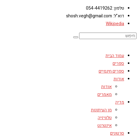
טלפון: 054-4419262
דוא”ל: shosh.vegh@gmail.com
Wikipedia
עמוד הבית
ספרים
ספרים חינמיים
אודות
אודות
מאמרים
מדיה
מן העיתונות
טלוויזיה
אינטרנט
סרטונים