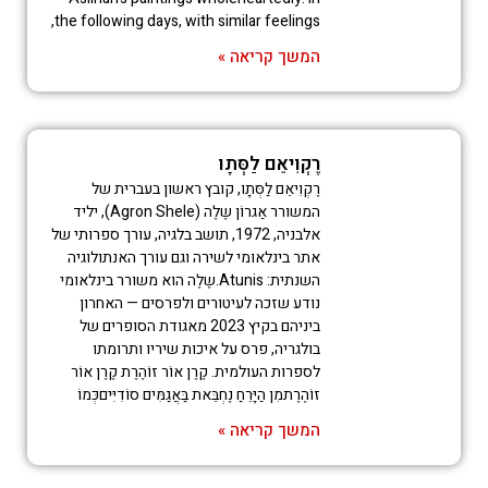
the following days, with similar feelings,
המשך קריאה »
רֶקְוִיאֵם לַסְּתָו
רֶקְוִיאֵם לַסְּתָו, קובץ ראשון בעברית של
המשורר אַגרוֹן שֶלֶה (Agron Shele), יליד
אלבניה, 1972, תושב בלגיה, עורך ספרותי של
אתר בינלאומי לשירה וגם עורך האנתולוגיה
השנתית: Atunis.שֶלֶה הוא משורר בינלאומי
נודע שזכה לעיטורים ולפרסים — האחרון
ביניהם בקיץ 2023 מאגודת הסופרים של
בולגריה, פרס על איכות שיריו ותרומתו
לספרות העולמית. קֶרֶן אוֹר זוֹהֶרֶת קֶרֶן אוֹר
זוֹהֶרֶתמִן הַיָּרֵחַ נֶחְבֵּאת בַּאֲגַמִּים סוֹדִיִּיםכְּמוֹ
המשך קריאה »