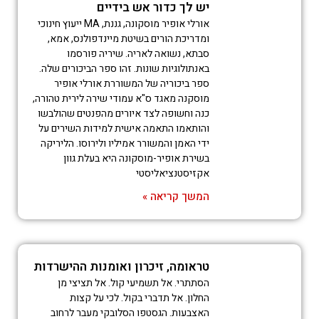
יש לך כדור אש בידיים
אורלי אופיר מוסקונה, גננת, MA ייעוץ חינוכי
ומדריכת הורים בשיטת מיינדפולנס, אמא,
סבתא, נשואה לאריה. שיריה פורסמו
באנתולוגיות שונות. זהו ספר הביכורים שלה.
ספר ביכוריה של המשוררת אורלי אופיר
מוסקנה מאגד ס"א עמודי שירה לירית טהורה,
כנה וחשופה לצד איורים מהפנטים שהולבשו
והותאמו התאמה אישית למידות השירים על
ידי האמן והמשורר אמיליו ולירוסו. הליריקה
בשירת אופיר-מוסקונה היא בעלת גוון
אקזיסטנציאליסטי
המשך קריאה »
טראומה, זיכרון ואומנות ההישרדות
הסתתרי. אל תשמיעי קול. אל תציצי מן
החלון. אל תדברי בקול. לכי על קצות
האצבעות. הגסטפו הסלובקי מעבר לרחוב