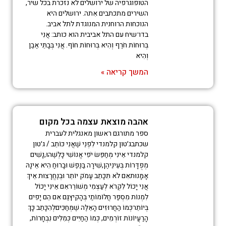
הטופוגרפיה של ירושלים לא נזכרת בכל שיר,
השירים מתכתבים אִתה. ירושלים היא
הנוכחות הרוחנית המנוגדת לתל אביב.
בדו־שיח עם התל אביבית הוא כותב: אֲנִי
בְּרוּחוֹת חֹרֶף וְהִיא בְּרוּחוֹת חוֹף. אֲנִי בְּבָתֵּי אֶבֶן
וְהִיא
המשך קריאה »
אהבה מוצאת עצמה בכל מקום
ספר מתורגם ראשון מאנגלית לעברית
שכתבג׳טון קלמנדי לִפְנֵי שֶׁאֲנִי כּוֹתֵב / ג׳טון
קלמנדי אֵינִי מְחַפֵּשׂ יֹפִי אֱנוֹשִׁי כָּלְשֶׁהוּ,נָשִׁים
מְפֻדָּרוֹת בְּעֵינֵיהֶן,שִׁירָה בַּנֶּפֶשׁ וּבָרוּחַ הִיא אֵינָהּ
אָמָּנוּתאִם לֹא תִּכָּתֵב עָמֹק יוֹתֵר וּבְנֶחֱרָצוּת אֵיךְ
אֲנִי יָכוֹל לִקְרֹא לְעַצְמִי מְשׁוֹרֵראִם אֵינִי יָכוֹל
לִמְנוֹת מִסְפַּר חֲלוֹמוֹתַי בְּהָקִיץגַּם אִם הֵם יָפִים
בְּיוֹתֵרכְּמוֹ הַחֲרוּזִים הָאֵלֶּה שֶׁמְּחַכִּיםלְהִכָּתֵב כָּךְ
הָרַעֲיוֹנוֹת זוֹרְמִים, כְּמוֹ הַחַיִּים כְּמִלִּים נִבְחָרוֹת,