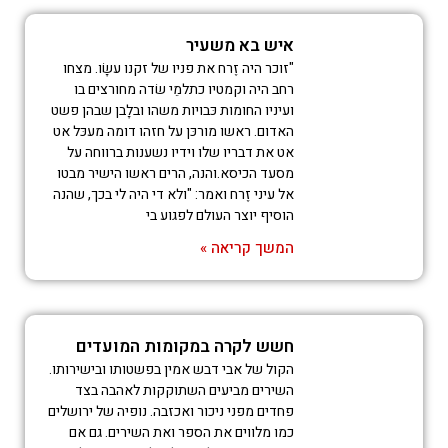
איש בא משעיר
"זוכר היה זֶרח את פניו של זקנו עשָׂו. מצחו
רחב היה וקמטיו כתלמֵי שׂדה מחורצים בו
ועיניו החומות כּבויות משהו ובלָבן שבהן פשט
האדום. ראשו מורכּן על חזהו דומה מעכּל אט
אט את דבריו שלו וידיו נשענות ברווחה על
מסעד הכיסא.והנה, הרים ראשו הישיר מבטו
אל עיני זֶרח ואמר: "ולא די היה לי בכך, שהנה
הוסיף יוצר העולם לפגוע בי
המשך קריאה »
חשש לקרה במקומות המועדים
הקול של אבי דבש אמין בפשטותו ובישירותו.
השירים מביעים השתוקקות לאהבה בצד
פחדים מפני ניכור ואכזבה. נופיה של ירושלים
כמו מלווים את הספר ואת השירים. גם אם