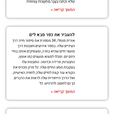
שֶׁלֹּא נִכְתְּבוּ בֶּעָבָר,מַחְשָׁבוֹת עֲצוּמוֹת
המשך קריאה »
להעביר את כפר סבא לים
אורית מוסלי, 34 מספרת את סיפור חייה דרך
העיניים שלה. בספר אירועים ותובנות דרך
מושגי חיים שהיא בחרה, ומעסיקים אותה בחיי
היום יום. תוכלו למצוא מושגים כמו אומץ,
התבגרות, פרידה וכדומה. התובנות עלו
בעקבות מסע החיים שלה. כל פרק מכניס את
הקורא עוד קצת לחיים שלה, לחוויה האישית,
ואל הדרך הייחודית שלה לראות את הדברים.
כך גם לחשוב ולהרגיש. כל
המשך קריאה »