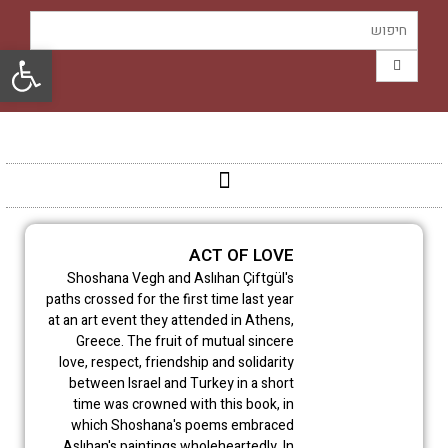
פתח סרגל
ACT OF LOVE
Shoshana Vegh and Aslıhan Çiftgül's
paths crossed for the first time last year
at an art event they attended in Athens,
Greece. The fruit of mutual sincere
love, respect, friendship and solidarity
between Israel and Turkey in a short
time was crowned with this book, in
which Shoshana's poems embraced
Aslıhan's paintings wholeheartedly. In